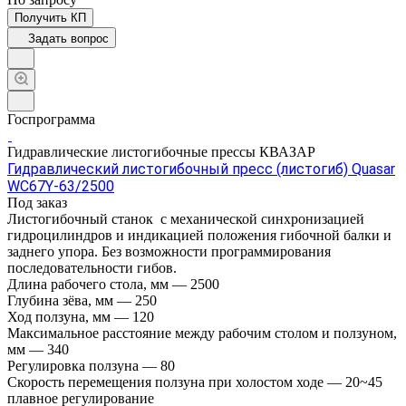
Получить КП
Задать вопрос
Госпрограмма
Гидравлические листогибочные прессы КВАЗАР
Гидравлический листогибочный пресс (листогиб) Quasar
WC67Y-63/2500
Под заказ
Листогибочный станок с механической синхронизацией
гидроцилиндров и индикацией положения гибочной балки и
заднего упора. Без возможности программирования
последовательности гибов.
Длина рабочего стола, мм
—
2500
Глубина зёва, мм
—
250
Ход ползуна, мм
—
120
Максимальное расстояние между рабочим столом и ползуном,
мм
—
340
Регулировка ползуна
—
80
Скорость перемещения ползуна при холостом ходе
—
20~45
плавное регулирование