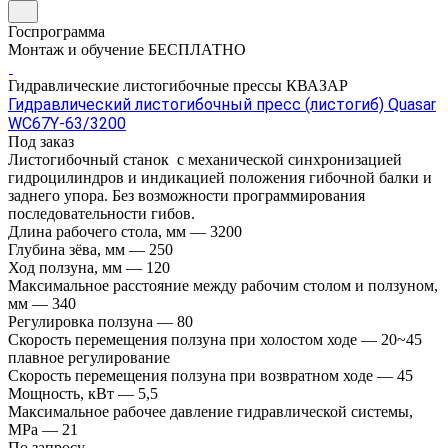
Госпрограмма
Монтаж и обучение БЕСПЛАТНО
Гидравлические листогибочные прессы КВАЗАР
Гидравлический листогибочный пресс (листогиб) Quasar
WC67Y-63/3200
Под заказ
Листогибочный станок с механической синхронизацией
гидроцилиндров и индикацией положения гибочной балки и
заднего упора. Без возможности программирования
последовательности гибов.
Длина рабочего стола, мм
—
3200
Глубина зёва, мм
—
250
Ход ползуна, мм
—
120
Максимальное расстояние между рабочим столом и ползуном,
мм
—
340
Регулировка ползуна
—
80
Скорость перемещения ползуна при холостом ходе
—
20~45
плавное регулирование
Скорость перемещения ползуна при возвратном ходе
—
45
Мощность, кВт
—
5,5
Максимальное рабочее давление гидравлической системы,
MPa
—
21
По зап
р
осу