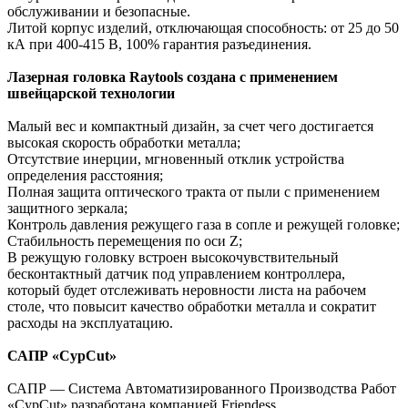
обслуживании и безопасные.
Литой корпус изделий, отключающая способность: от 25 до 50
кА при 400-415 В, 100% гарантия разъединения.
Лазерная головка Raytools создана с применением
швейцарской технологии
Малый вес и компактный дизайн, за счет чего достигается
высокая скорость обработки металла;
Отсутствие инерции, мгновенный отклик устройства
определения расстояния;
Полная защита оптического тракта от пыли с применением
защитного зеркала;
Контроль давления режущего газа в сопле и режущей головке;
Стабильность перемещения по оси Z;
В режущую головку встроен высокочувствительный
бесконтактный датчик под управлением контроллера,
который будет отслеживать неровности листа на рабочем
столе, что повысит качество обработки металла и сократит
расходы на эксплуатацию.
САПР «CypCut»
САПР — Система Автоматизированного Производства Работ
«CypCut» разработана компанией Friendess.